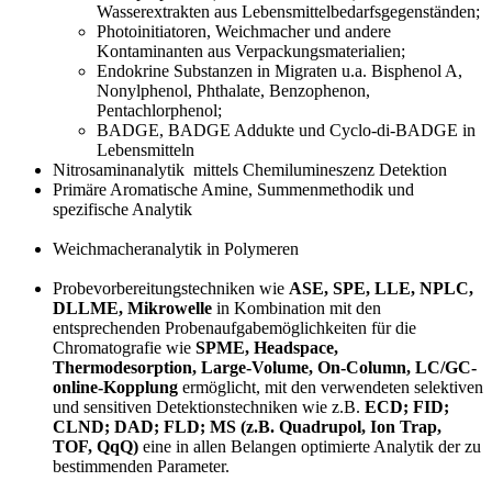
Wasserextrakten aus Lebensmittelbedarfsgegenständen;
Photoinitiatoren, Weichmacher und andere
Kontaminanten aus Verpackungsmaterialien;
Endokrine Substanzen in Migraten u.a. Bisphenol A,
Nonylphenol, Phthalate, Benzophenon,
Pentachlorphenol;
BADGE, BADGE Addukte und Cyclo-di-BADGE in
Lebensmitteln
Nitrosaminanalytik mittels Chemilumineszenz Detektion
Primäre Aromatische Amine, Summenmethodik und
spezifische Analytik
Weichmacheranalytik in Polymeren
Probevorbereitungstechniken wie
ASE, SPE, LLE, NPLC,
DLLME, Mikrowelle
in Kombination mit den
entsprechenden Probenaufgabemöglichkeiten für die
Chromatografie wie
SPME, Headspace,
Thermodesorption, Large-Volume, On-Column, LC/GC-
online-Kopplung
ermöglicht, mit den verwendeten selektiven
und sensitiven Detektionstechniken wie z.B.
ECD; FID;
CLND; DAD; FLD; MS (z.B. Quadrupol, Ion Trap,
TOF, QqQ)
eine in allen Belangen optimierte Analytik der zu
bestimmenden Parameter.